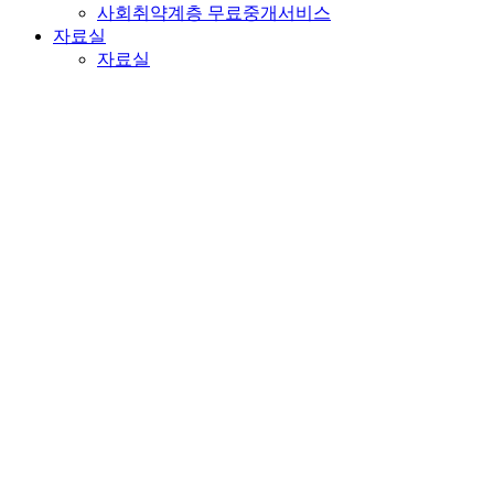
사회취약계층 무료중개서비스
자료실
자료실
전체분류
법률
정보
세무
기타
카테고리 선택
총
124
건
제목
법률
전대차 문의드립니다.
법률
점유시효 가능여부 문의드립
정보
묵시적 갱신 후 중도퇴거시
1회 계약갱신요구권 행사 후
법률
다.
기타
세입자 이사 후 하자책임 관련