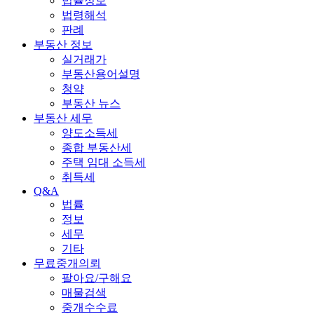
법률정보
법령해석
판례
부동산 정보
실거래가
부동산용어설명
청약
부동산 뉴스
부동산 세무
양도소득세
종합 부동산세
주택 임대 소득세
취득세
Q&A
법률
정보
세무
기타
무료중개의뢰
팔아요/구해요
매물검색
중개수수료