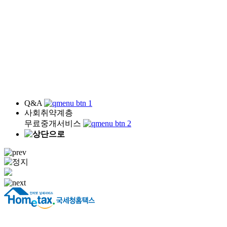
기타
술집이었던 곳인데 사무실로 
법률
중도퇴거관련 문의드립니다.
정보
주인이 매매한다고 하는데 
법률
상가관련 문의드립니다.
법률
중도퇴거시 임대료를 언제까
1
2
3
4
5
6
7
8
9
10
글쓰기
Q&A
사회취약계층
무료중개서비스