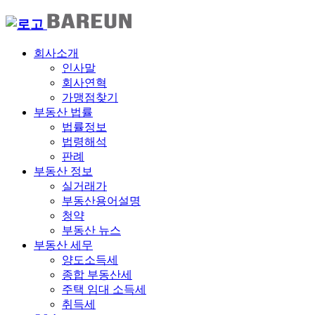
회사소개
인사말
회사연혁
가맹점찾기
부동산 법률
법률정보
법령해석
판례
부동산 정보
실거래가
부동산용어설명
청약
부동산 뉴스
부동산 세무
양도소득세
종합 부동산세
주택 임대 소득세
취득세