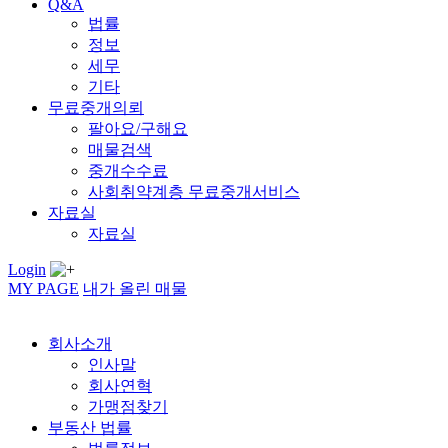
Q&A
법률
정보
세무
기타
무료중개의뢰
팔아요/구해요
매물검색
중개수수료
사회취약계층 무료중개서비스
자료실
자료실
Login
MY PAGE
내가 올린 매물
회사소개
인사말
회사연혁
가맹점찾기
부동산 법률